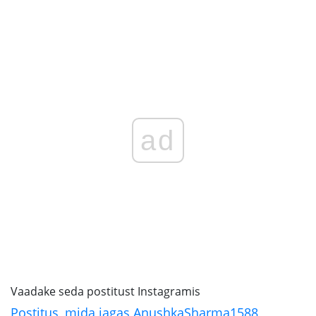
ad
Vaadake seda postitust Instagramis
Postitus, mida jagas AnushkaSharma1588