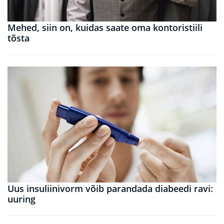
Mehed, siin on, kuidas saate oma kontoristiili
tõsta
Uus insuliinivorm võib parandada diabeedi ravi:
uuring