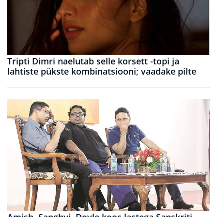
Tripti Dimri naelutab selle korsett -topi ja
lahtiste pükste kombinatsiooni; vaadake pilte