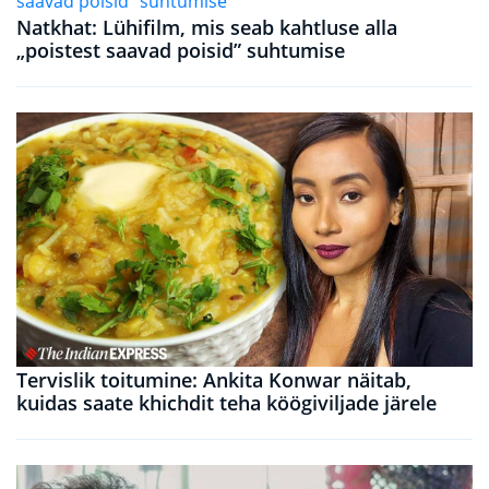
Natkhat: Lühifilm, mis seab kahtluse alla
„poistest saavad poisid” suhtumise
Tervislik toitumine: Ankita Konwar näitab,
kuidas saate khichdit teha köögiviljade järele