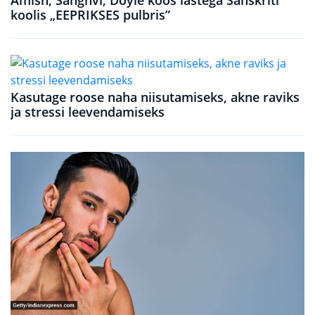
Amish, Sanghvi, Doyle koos lastega Sanskriti
koolis „EEPRIKSES pulbris”
Kasutage roose naha niisutamiseks, akne raviks
ja stressi leevendamiseks