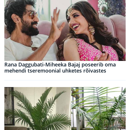
Rana Daggubati-Miheeka Bajaj poseerib oma
mehendi tseremoonial uhketes rõivastes