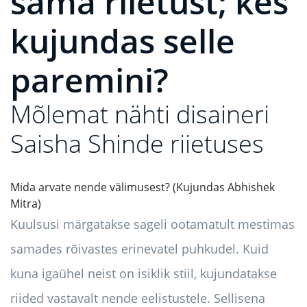
sama riietust; kes
kujundas selle
paremini?
Mõlemat nähti disaineri
Saisha Shinde riietuses
Mida arvate nende välimusest? (Kujundas Abhishek
Mitra)
Kuulsusi märgatakse sageli ootamatult mestimas
samades rõivastes erinevatel puhkudel. Kuid
kuna igaühel neist on isiklik stiil, kujundatakse
riided vastavalt nende eelistustele. Sellisena