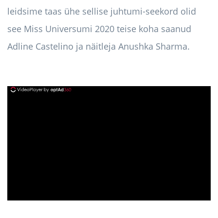
leidsime taas ühe sellise juhtumi-seekord olid
see Miss Universumi 2020 teise koha saanud
Adline Castelino ja näitleja Anushka Sharma.
ad