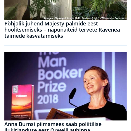
Põhjalik juhend Majesty palmide eest
hoolitsemiseks – näpunäiteid tervete Ravenea
taimede kasvatamiseks
Anna Burnsi piimamees saab poliitilise
ilukirjanduse eest Orwelli auhinna