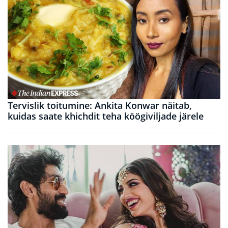
Tervislik toitumine: Ankita Konwar näitab,
kuidas saate khichdit teha köögiviljade järele