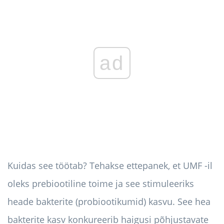
ad
Kuidas see töötab? Tehakse ettepanek, et UMF -il
oleks prebiootiline toime ja see stimuleeriks
heade bakterite (probiootikumid) kasvu. See hea
bakterite kasv konkureerib haigusi põhjustavate