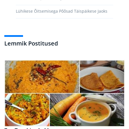
Lühikese Õitsemisega Põõsad Täispäikese Jaoks
Lemmik Postitused