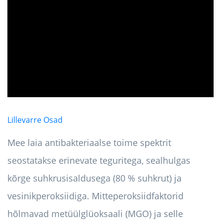
ad
Lillevarre Osad
Mee laia antibakteriaalse toime spektrit
seostatakse erinevate teguritega, sealhulgas
kõrge suhkrusisaldusega (80 % suhkrut) ja
vesinikperoksiidiga. Mitteperoksiidfaktorid
hõlmavad metüülglüoksaali (MGO) ja selle