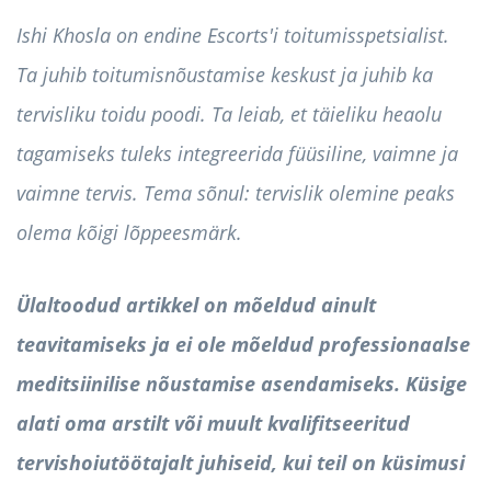
Ishi Khosla on endine Escorts'i toitumisspetsialist.
Ta juhib toitumisnõustamise keskust ja juhib ka
tervisliku toidu poodi. Ta leiab, et täieliku heaolu
tagamiseks tuleks integreerida füüsiline, vaimne ja
vaimne tervis. Tema sõnul: tervislik olemine peaks
olema kõigi lõppeesmärk.
Ülaltoodud artikkel on mõeldud ainult
teavitamiseks ja ei ole mõeldud professionaalse
meditsiinilise nõustamise asendamiseks. Küsige
alati oma arstilt või muult kvalifitseeritud
tervishoiutöötajalt juhiseid, kui teil on küsimusi