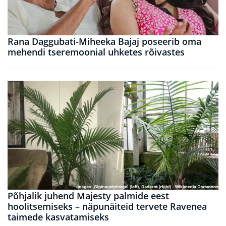
Rana Daggubati-Miheeka Bajaj poseerib oma
mehendi tseremoonial uhketes rõivastes
Põhjalik juhend Majesty palmide eest
hoolitsemiseks – näpunäiteid tervete Ravenea
taimede kasvatamiseks