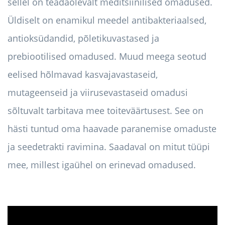
sellel on teadaolevalt meditsiinilised omadused.
Üldiselt on enamikul meedel antibakteriaalsed,
antioksüdandid, põletikuvastased ja
prebiootilised omadused. Muud meega seotud
eelised hõlmavad kasvajavastaseid,
mutageenseid ja viirusevastaseid omadusi
sõltuvalt tarbitava mee toiteväärtusest. See on
hästi tuntud oma haavade paranemise omaduste
ja seedetrakti ravimina. Saadaval on mitut tüüpi
mee, millest igaühel on erinevad omadused.