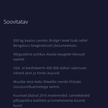
Soovitatav
500 kg kaaluv London Bridge'i kook lisab sellel
Bengaluru kooginäitusel jõulumeeleolu
Võrguväline puhkus Alaska kaugetel Aleuudi
saartel
USA -st konfiskeeriti 450 000 dollari väärtuses
iidseid Jaini ja hindu kujusid
Muutke oma kodu Diwaliks nende lihtsate
sisustusnõuannetega valmis
Kuumad jõulud 2016 moetrendid: sametkleidid
põhjapõdra kuklitele ja lumehelveste küünte
kunst