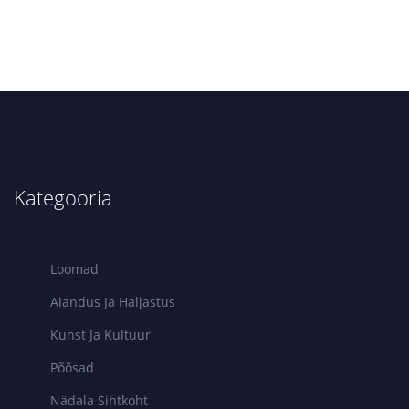
Kategooria
Loomad
Aiandus Ja Haljastus
Kunst Ja Kultuur
Põõsad
Nädala Sihtkoht