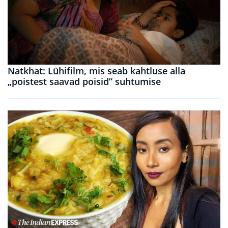
Natkhat: Lühifilm, mis seab kahtluse alla
„poistest saavad poisid” suhtumise