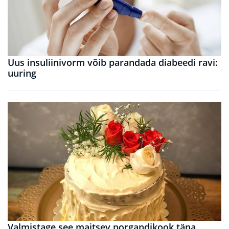
Uus insuliinivorm võib parandada diabeedi ravi:
uuring
Valmistage see maitsev porgandikook täna