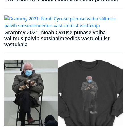
Grammy 2021: Noah Cyruse punase vaiba
välimus pälvib sotsiaalmeedias vastuolulist
vastukaja