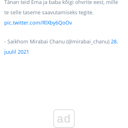
Tänan teid Ema ja baba kõigi ohvrite eest, mille
te selle taseme saavutamiseks tegite.
pic.twitter.com/RlXby6QoOv
- Saikhom Mirabai Chanu (@mirabai_chanu)
28.
juulil 2021
ad