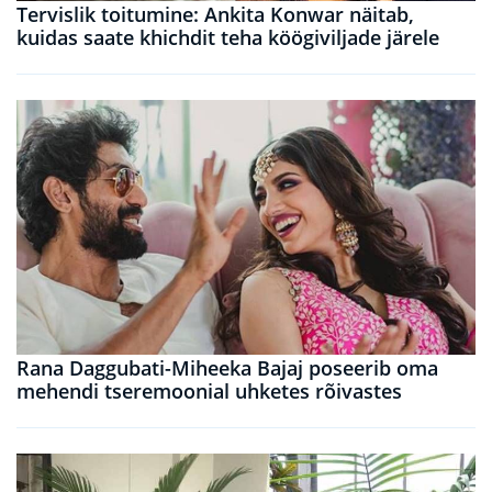
Tervislik toitumine: Ankita Konwar näitab,
kuidas saate khichdit teha köögiviljade järele
Rana Daggubati-Miheeka Bajaj poseerib oma
mehendi tseremoonial uhketes rõivastes