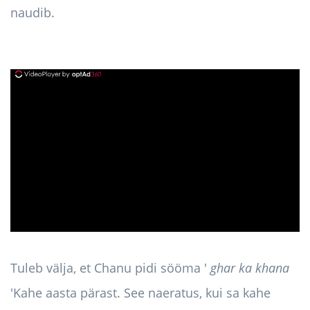
naudib.
ad
Tuleb välja, et Chanu pidi sööma '
ghar ka khana
'Kahe aasta pärast. See naeratus, kui sa kahe