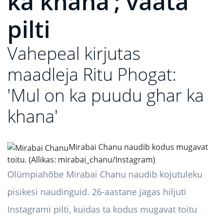
ka khana’; vaata
pilti
Vahepeal kirjutas
maadleja Ritu Phogat:
'Mul on ka puudu ghar ka
khana'
Mirabai Chanu naudib kodus mugavat
toitu. (Allikas: mirabai_chanu/Instagram)
Olümpiahõbe Mirabai Chanu naudib kojutuleku
pisikesi naudinguid. 26-aastane jagas hiljuti
Instagrami pilti, kuidas ta kodus mugavat toitu