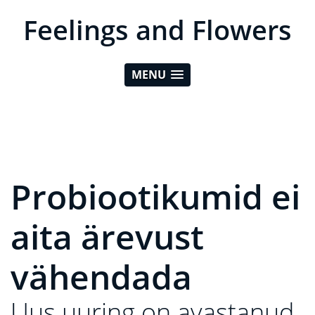
Feelings and Flowers
MENU
Probiootikumid ei
aita ärevust
vähendada
Uus uuring on avastanud,