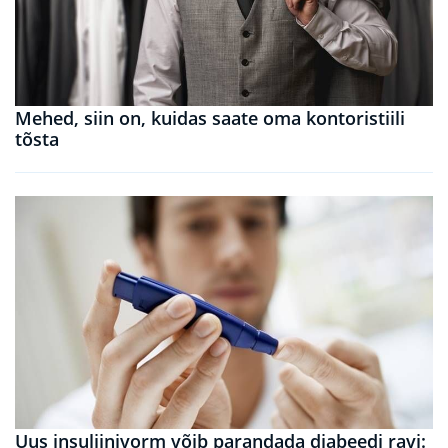
Mehed, siin on, kuidas saate oma kontoristiili
tõsta
Uus insuliinivorm võib parandada diabeedi ravi: