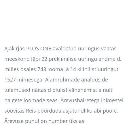
Ajakirjas PLOS ONE avaldatud uuringus vaatas
meeskond läbi 22 prekliinilise uuringu andmeid,
milles osales 743 looma ja 14 kliinilist uuringut
1527 inimesega. Alamrühmade analüüside
tulemused näitasid olulist vähenemist ainult
haigete loomade seas. Ärevushäiretega inimestel
soovitas Reis pöörduda asjatundliku abi poole.
Ärevuse puhul on number üks asi