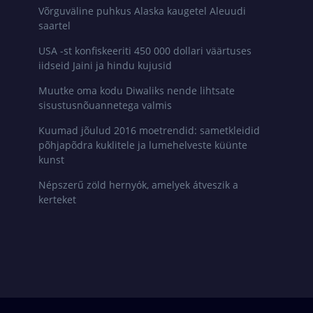
Võrguväline puhkus Alaska kaugetel Aleuudi
saartel
USA -st konfiskeeriti 450 000 dollari väärtuses
iidseid Jaini ja hindu kujusid
Muutke oma kodu Diwaliks nende lihtsate
sisustusnõuannetega valmis
Kuumad jõulud 2016 moetrendid: sametkleidid
põhjapõdra kuklitele ja lumehelveste küünte
kunst
Népszerű zöld hernyók, amelyek átveszik a
kerteket