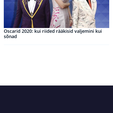
Oscarid 2020: kui riided rääkisid valjemini kui
sõnad