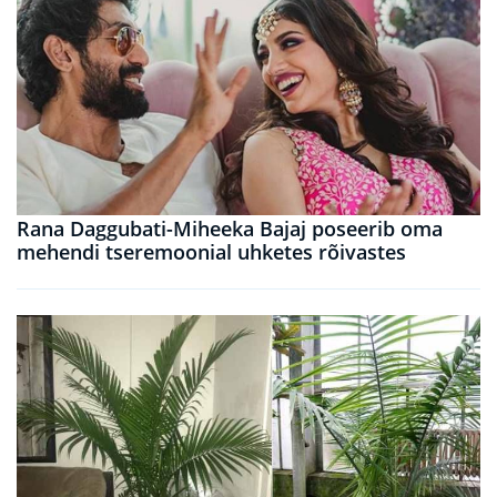
Rana Daggubati-Miheeka Bajaj poseerib oma
mehendi tseremoonial uhketes rõivastes