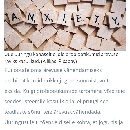
Uue uuringu kohaselt ei ole probiootikumid ärevuse
raviks kasulikud. (Allikas: Pixabay)
Kui ootate oma ärevuse vähendamiseks
probiootikumide rikka jogurti söömist, võite
eksida. Kuigi probiootikumide tarbimine võib teie
seedesüsteemile kasulik olla, ei pruugi see
teadlaste sõnul teie ärevust vähendada.
Uuringust leiti tõendeid selle kohta, et jogurtis ja