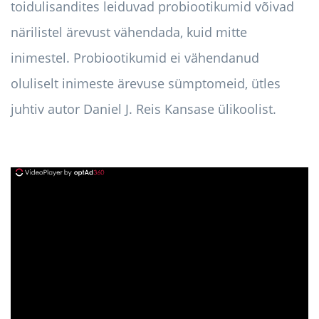
toidulisandites leiduvad probiootikumid võivad
närilistel ärevust vähendada, kuid mitte
inimestel. Probiootikumid ei vähendanud
oluliselt inimeste ärevuse sümptomeid, ütles
juhtiv autor Daniel J. Reis Kansase ülikoolist.
ad