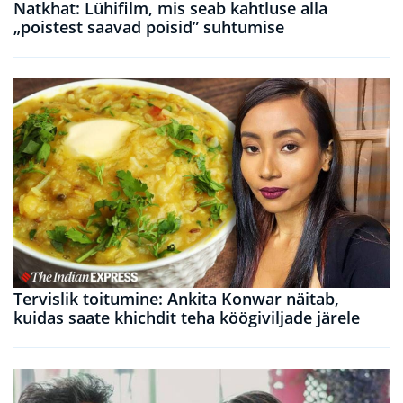
Natkhat: Lühifilm, mis seab kahtluse alla
„poistest saavad poisid” suhtumise
Tervislik toitumine: Ankita Konwar näitab,
kuidas saate khichdit teha köögiviljade järele