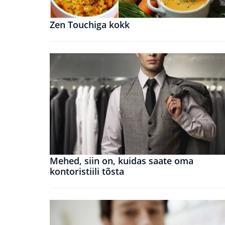
Zen Touchiga kokk
Mehed, siin on, kuidas saate oma
kontoristiili tõsta