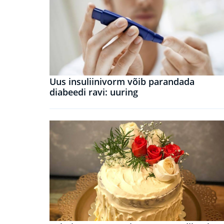
Uus insuliinivorm võib parandada
diabeedi ravi: uuring