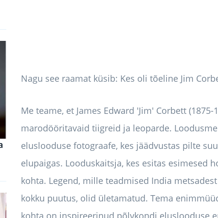
Nagu see raamat küsib: Kes oli tõeline Jim Corbe
Me teame, et James Edward 'Jim' Corbett (1875-19
marodööritavaid tiigreid ja leoparde. Loodusmee
a
eluslooduse fotograafe, kes jäädvustas pilte suu
elupaigas. Looduskaitsja, kes esitas esimesed 
kohta. Legend, mille teadmised India metsadest 
kokku puutus, olid ületamatud. Tema enimmüüd
kohta on inspireerinud põlvkondi eluslooduse e