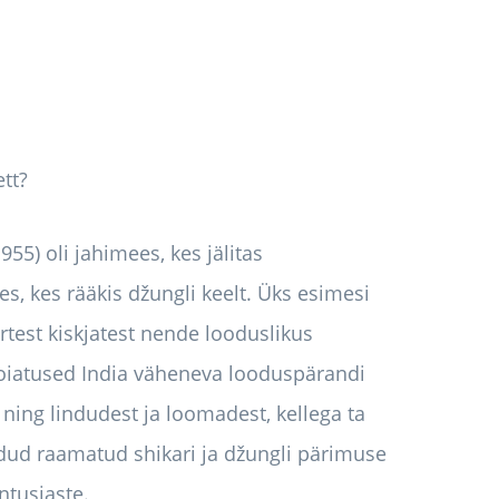
tt?
55) oli jahimees, kes jälitas
s, kes rääkis džungli keelt. Üks esimesi
rtest kiskjatest nende looduslikus
hoiatused India väheneva looduspärandi
ning lindudest ja loomadest, kellega ta
ud raamatud shikari ja džungli pärimuse
ntusiaste.