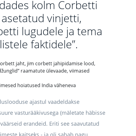
ndades kolm Corbetti
asetatud vinjetti,
etti lugudele ja tema
istele faktidele”.
esimesed hoiatused India väheneva
luslooduse ajastul vaadeldakse
 suure vasturääkivusega (mäletate häbisse
väärseid erandeid. Eriti see saavutatud
imeste kaitseks - ja oli sahab nagu