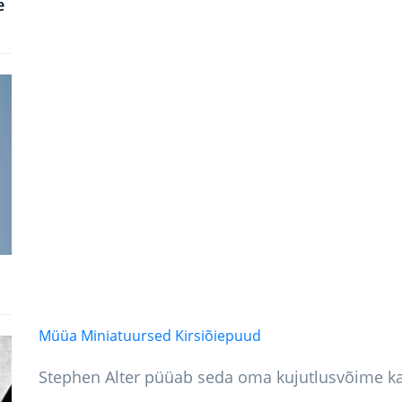
e
Müüa Miniatuursed Kirsiõiepuud
Stephen Alter püüab seda oma kujutlusvõime k