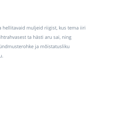
ellitavaid muljeid riigist, kus tema iiri
htrahvasest ta hästi aru sai, ning
 sündmusterohke ja mõistatusliku
u.