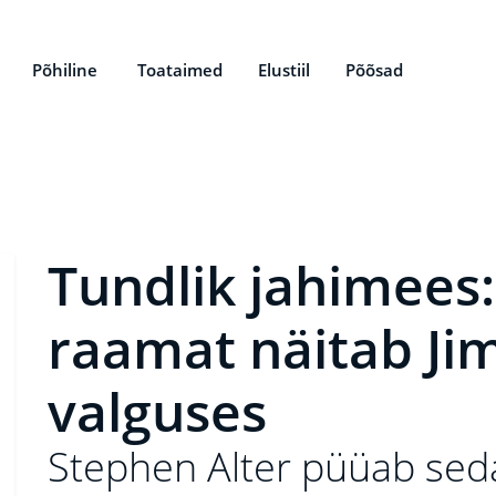
Põhiline
Toataimed
Elustiil
Põõsad
Tundlik jahimees:
raamat näitab Ji
valguses
Stephen Alter püüab sed