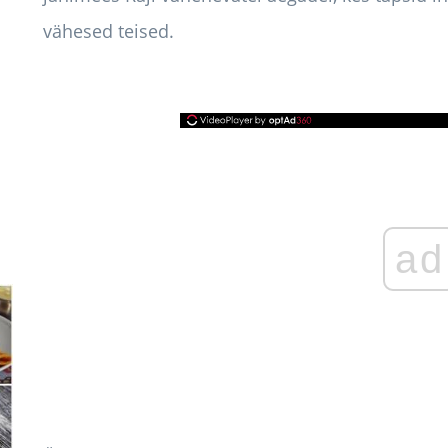
vähesed teised.
ad