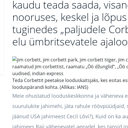
kaudu teada saada, visa
nooruses, keskel ja lõpus 
tuginedes „paljudele Corb
elu ümbritsevatele ajalool
Teda Corbettit peetakse looduskaitsjaks, kes esitas 
looduspärandi kohta. (Allikas: IANS)
Meie ohustatud looduskeskkonna ja väheneva e
suurulukite jahimehi, jäta rahule röövpüüdjaid,
jäänud USA jahimeest Cecil Lõvi?), Kuid on ka au
jahimees Raji vähenevatel aegadel, kes tapsid in