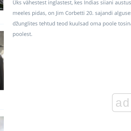
Üks vähestest inglastest, kes Indias siiani austu
meeles pidas, on Jim Corbetti 20. sajandi alguse
džunglites tehtud teod kuulsad oma poole tosin
poolest.
ad