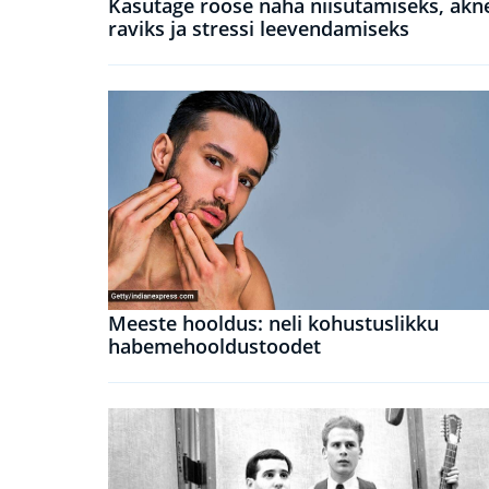
Kasutage roose naha niisutamiseks, akn
raviks ja stressi leevendamiseks
Meeste hooldus: neli kohustuslikku
habemehooldustoodet