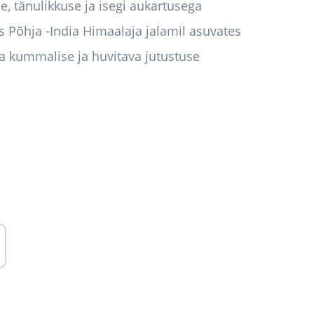
se, tänulikkuse ja isegi aukartusega
s Põhja -India Himaalaja jalamil asuvates
a kummalise ja huvitava jutustuse