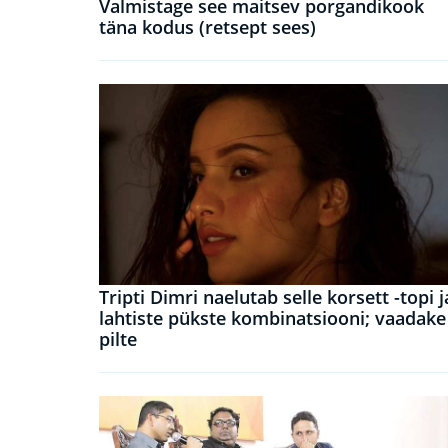
Valmistage see maitsev porgandikook
täna kodus (retsept sees)
Tripti Dimri naelutab selle korsett -topi j
lahtiste pükste kombinatsiooni; vaadake
pilte