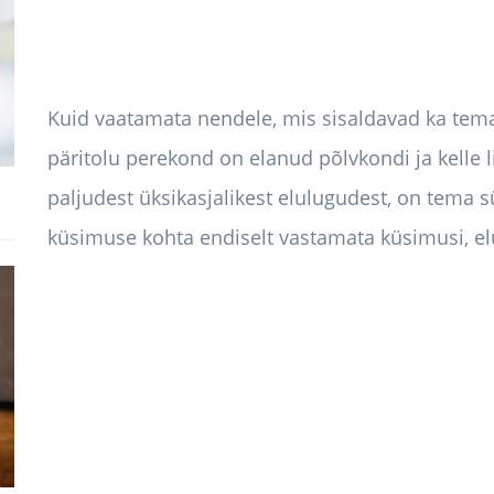
Kuid vaatamata nendele, mis sisaldavad ka tema h
päritolu perekond on elanud põlvkondi ja kelle li
paljudest üksikasjalikest elulugudest, on tema
küsimuse kohta endiselt vastamata küsimusi, el