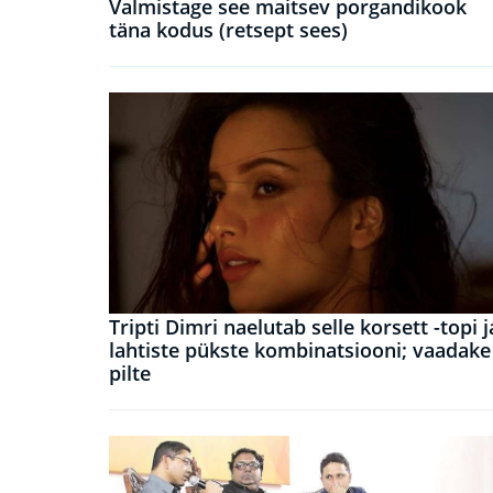
Valmistage see maitsev porgandikook
täna kodus (retsept sees)
Tripti Dimri naelutab selle korsett -topi j
lahtiste pükste kombinatsiooni; vaadake
pilte