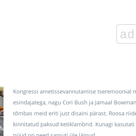
ad
Kongressi ametissevannutamise tseremoonial nä
esindajatega, nagu Cori Bush ja Jamaal Bowman
tõmbas meid eriti just disaini pärast. Roosa rii
kinnitatud paksud ketiklambrid. Kunagi kasutati s
nüüd on need samuti üle läinud.