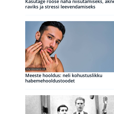
Kasutage roose naha niisutamiseks, akn
raviks ja stressi leevendamiseks
Meeste hooldus: neli kohustuslikku
habemehooldustoodet