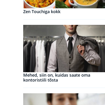
Zen Touchiga kokk
Mehed, siin on, kuidas saate oma
kontoristiili tõsta