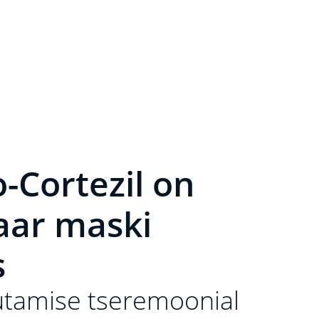
-Cortezil on
aar maski
s
utamise tseremoonial