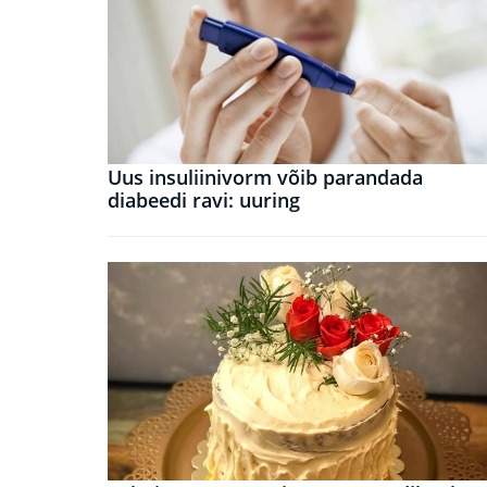
Uus insuliinivorm võib parandada
diabeedi ravi: uuring