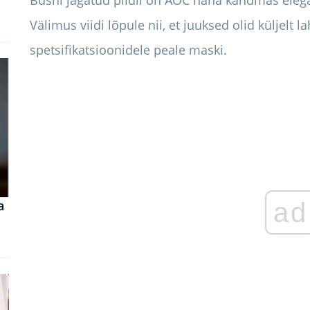
Bushi jagatud pildil on AOC näha kandmas elegan
Välimus viidi lõpule nii, et juuksed olid küljelt la
spetsifikatsioonidele peale maski.
ad
a