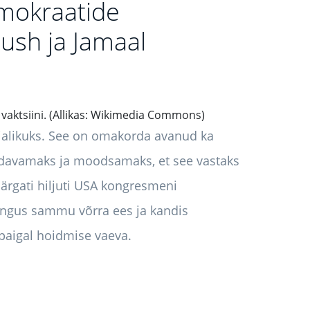
emokraatide
Bush ja Jamaal
 vaktsiini. (Allikas: Wikimedia Commons)
alikuks. See on omakorda avanud ka
adavamaks ja moodsamaks, et see vastaks
märgati hiljuti USA kongresmeni
ängus sammu võrra ees ja kandis
 paigal hoidmise vaeva.