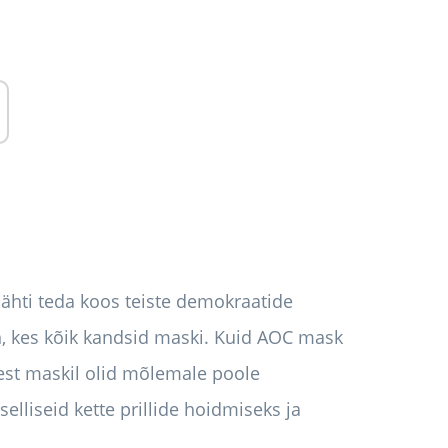
hti teda koos teiste demokraatide
, kes kõik kandsid maski. Kuid AOC mask
dest maskil olid mõlemale poole
elliseid kette prillide hoidmiseks ja