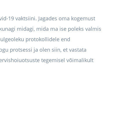
ovid-19 vaktsiini. Jagades oma kogemust
il kunagi midagi, mida ma ise poleks valmis
 julgeoleku protokollidele end
gu protsessi ja olen siin, et vastata
tervishoiuotsuste tegemisel võimalikult