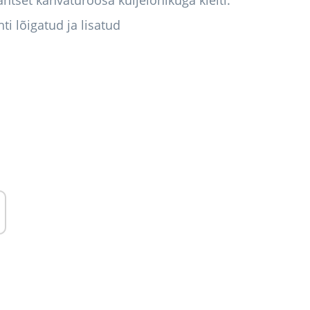
tset kahvaturoosa küljelõhikuga kleiti.
hti lõigatud ja lisatud