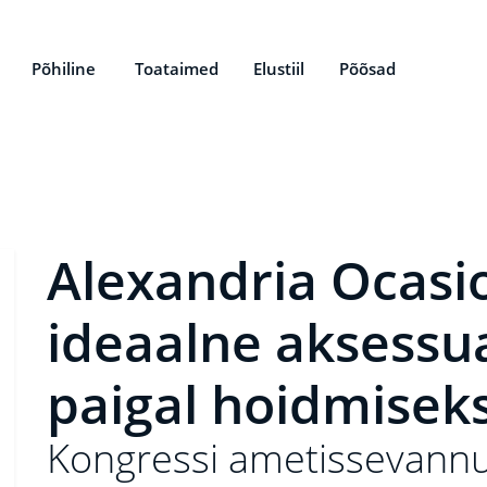
Põhiline
Toataimed
Elustiil
Põõsad
Alexandria Ocasio
ideaalne aksessu
paigal hoidmisek
Kongressi ametissevann