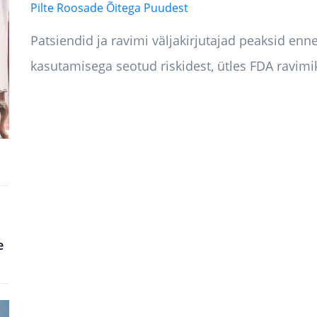
Pilte Roosade Õitega Puudest
Patsiendid ja ravimi väljakirjutajad peaksid enn
kasutamisega seotud riskidest, ütles FDA ravim
e