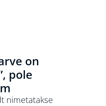
 arve on
”, pole
im
elt nimetatakse