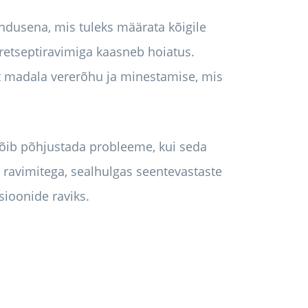
ahendusena, mis tuleks määrata kõigile
e retseptiravimiga kaasneb hoiatus.
lt madala vererõhu ja minestamise, mis
õib põhjustada probleeme, kui seda
ud ravimitega, sealhulgas seentevastaste
sioonide raviks.