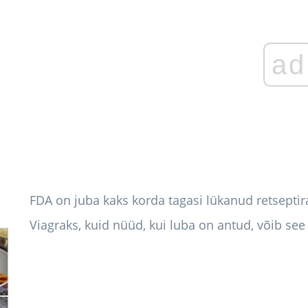
ad
FDA on juba kaks korda tagasi lükanud retseptira
Viagraks, kuid nüüd, kui luba on antud, võib see