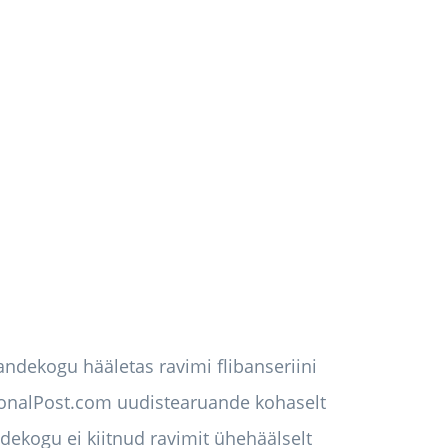
andekogu hääletas ravimi flibanseriini
tionalPost.com uudistearuande kohaselt
dekogu ei kiitnud ravimit ühehäälselt