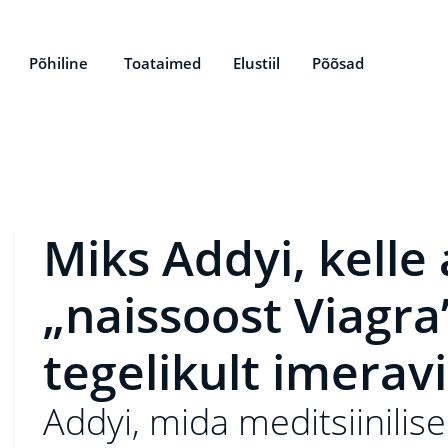
Põhiline
Toataimed
Elustiil
Põõsad
Miks Addyi, kelle
„naissoost Viagra
tegelikult imerav
Addyi, mida meditsiinilis