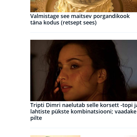
Valmistage see maitsev porgandikook
täna kodus (retsept sees)
Tripti Dimri naelutab selle korsett -topi j
lahtiste pükste kombinatsiooni; vaadake
pilte