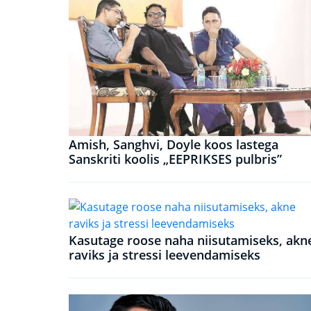
Amish, Sanghvi, Doyle koos lastega
Sanskriti koolis „EEPRIKSES pulbris”
Kasutage roose naha niisutamiseks, akn
raviks ja stressi leevendamiseks