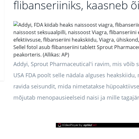
flibanseriiniks, kaasneb õ
Sellel fotol asub flibanseriini tablett Sprout Pharmace
peakorteris. (Allikas: AP)
Addyi, Sprout Pharmaceutical'i ravim, mis võib 
USA FDA poolt selle nädala alguses heakskiidu, 
ravida seisundit, mida nimetatakse hüpoaktiivse
mõjutab menopausieelseid naisi ja mille tagajä