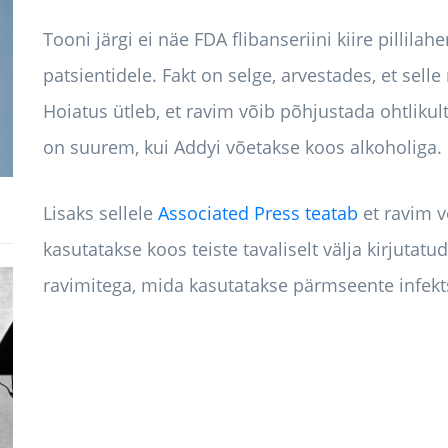
Tooni järgi ei näe FDA flibanseriini kiire pillil
patsientidele. Fakt on selge, arvestades, et sell
Hoiatus ütleb, et ravim võib põhjustada ohtliku
on suurem, kui Addyi võetakse koos alkoholiga.
Lisaks sellele
Associated Press teatab
et ravim v
kasutatakse koos teiste tavaliselt välja kirjutat
ravimitega, mida kasutatakse pärmseente infekt