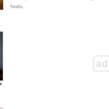
heaks.
ad
a