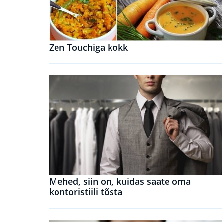
Zen Touchiga kokk
Mehed, siin on, kuidas saate oma
kontoristiili tõsta