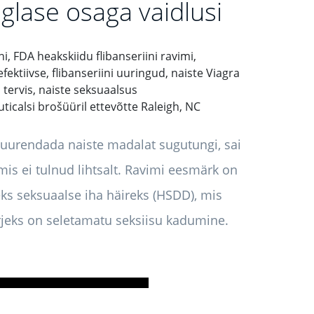
iglase osaga vaidlusi
uticalsi brošüüril ettevõtte Raleigh, NC
suurendada naiste madalat sugutungi, sai
mis ei tulnud lihtsalt. Ravimi eesmärk on
ks seksuaalse iha häireks (HSDD), mis
rjeks on seletamatu seksiisu kadumine.