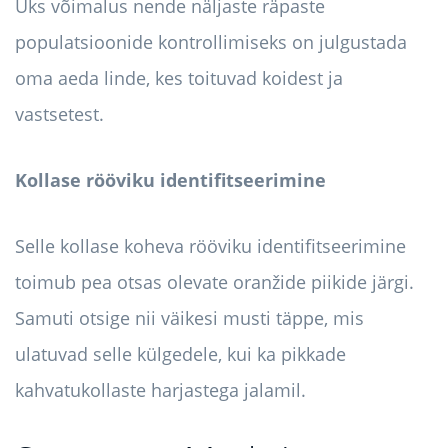
Üks võimalus nende näljaste räpaste
populatsioonide kontrollimiseks on julgustada
oma aeda linde, kes toituvad koidest ja
vastsetest.
Kollase rööviku identifitseerimine
Selle kollase koheva rööviku identifitseerimine
toimub pea otsas olevate oranžide piikide järgi.
Samuti otsige nii väikesi musti täppe, mis
ulatuvad selle külgedele, kui ka pikkade
kahvatukollaste harjastega jalamil.