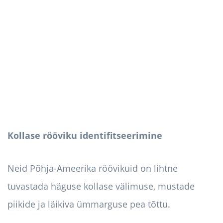
Kollase rööviku identifitseerimine
Neid Põhja-Ameerika röövikuid on lihtne
tuvastada häguse kollase välimuse, mustade
piikide ja läikiva ümmarguse pea tõttu.