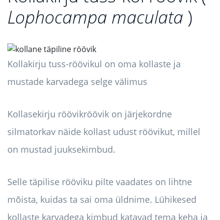
Lophocampa maculata
)
Kollakirju tuss-röövikul on oma kollaste ja
mustade karvadega selge välimus
Kollasekirju röövikröövik on järjekordne
silmatorkav näide kollast udust röövikut, millel
on mustad juuksekimbud.
Selle täpilise rööviku pilte vaadates on lihtne
mõista, kuidas ta sai oma üldnime. Lühikesed
kollaste karvadega kimbud katavad tema keha ja