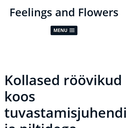
Feelings and Flowers
MENU
Kollased röövikud
koos
tuvastamisjuhendi