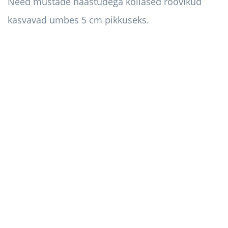
Need mustade naastudega kollased röövikud
kasvavad umbes 5 cm pikkuseks.