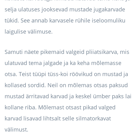
selja ulatuses jooksevad mustade jugakarvade
tükid. See annab karvasele rühile iseloomuliku
laigulise välimuse.
Samuti näete pikemaid valgeid pliiatsikarva, mis
ulatuvad tema jalgade ja ka keha mõlemasse
otsa. Teist tüüpi tüss-koi röövikud on mustad ja
kollased sordid. Neil on mõlemas otsas paksud
mustad ärritavad karvad ja keskel ümber paks lai
kollane riba. Mõlemast otsast pikad valged
karvad lisavad lihtsalt selle silmatorkavat
välimust.