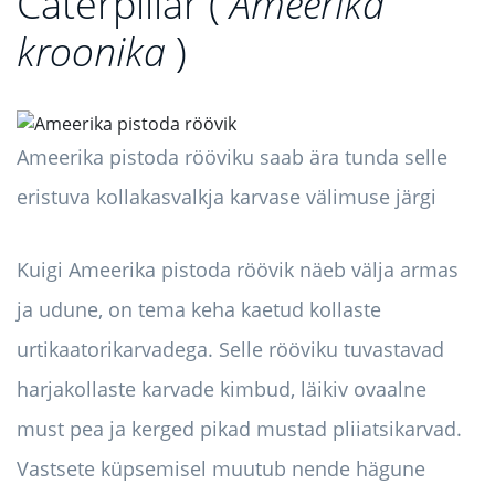
Caterpillar (
Ameerika
kroonika
)
Ameerika pistoda rööviku saab ära tunda selle
eristuva kollakasvalkja karvase välimuse järgi
Kuigi Ameerika pistoda röövik näeb välja armas
ja udune, on tema keha kaetud kollaste
urtikaatorikarvadega. Selle rööviku tuvastavad
harjakollaste karvade kimbud, läikiv ovaalne
must pea ja kerged pikad mustad pliiatsikarvad.
Vastsete küpsemisel muutub nende hägune