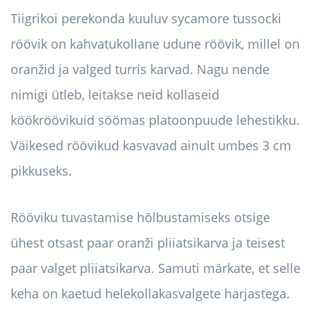
Tiigrikoi perekonda kuuluv sycamore tussocki
röövik on kahvatukollane udune röövik, millel on
oranžid ja valged turris karvad. Nagu nende
nimigi ütleb, leitakse neid kollaseid
köökröövikuid söömas platoonpuude lehestikku.
Väikesed röövikud kasvavad ainult umbes 3 cm
pikkuseks.
Rööviku tuvastamise hõlbustamiseks otsige
ühest otsast paar oranži pliiatsikarva ja teisest
paar valget pliiatsikarva. Samuti märkate, et selle
keha on kaetud helekollakasvalgete harjastega.