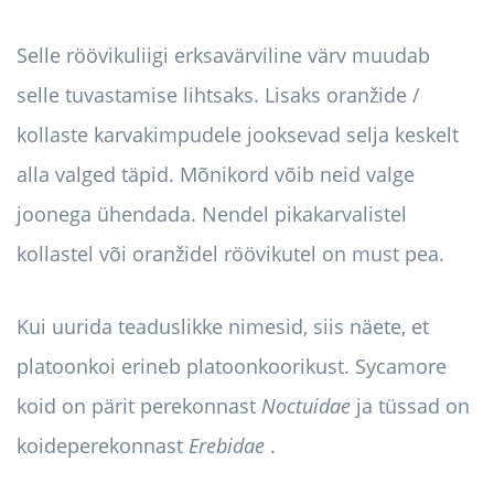
Selle röövikuliigi erksavärviline värv muudab
selle tuvastamise lihtsaks. Lisaks oranžide /
kollaste karvakimpudele jooksevad selja keskelt
alla valged täpid. Mõnikord võib neid valge
joonega ühendada. Nendel pikakarvalistel
kollastel või oranžidel röövikutel on must pea.
Kui uurida teaduslikke nimesid, siis näete, et
platoonkoi erineb platoonkoorikust. Sycamore
koid on pärit perekonnast
Noctuidae
ja tüssad on
koideperekonnast
Erebidae
.