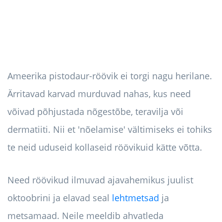
Ameerika pistodaur-röövik ei torgi nagu herilane.
Ärritavad karvad murduvad nahas, kus need
võivad põhjustada nõgestõbe, teravilja või
dermatiiti. Nii et 'nõelamise' vältimiseks ei tohiks
te neid uduseid kollaseid röövikuid kätte võtta.
Need röövikud ilmuvad ajavahemikus juulist
oktoobrini ja elavad seal
lehtmetsad
ja
metsamaad. Neile meeldib ahvatleda